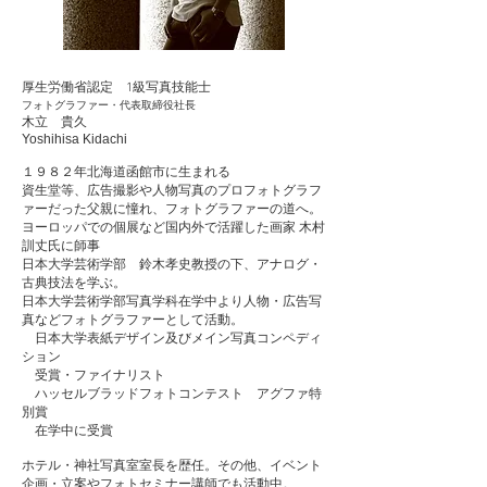
​厚生労働省認定 1級写真技能士
フォトグラファー​・代表取締役社長
木立 貴久
Yoshihisa Kidachi
１９８２年北海道函館市に生まれる
資生堂等、広告撮影や人物写真のプロフォトグラフ
ァーだった父親に憧れ、フォトグラファーの道へ。
ヨーロッパでの個展など国内外で活躍した画家 木村
訓丈氏に師事
​日本大学芸術学部 鈴木孝史教授の下、アナログ・
古典技法を学ぶ。
日本大学芸術学部写真学科在学中より人物・広告写
真などフォトグラファーとして活動。
日本大学表紙デザイン及びメイン写真コンペディ
ション
受賞・ファイナリスト
ハッセルブラッドフォトコンテスト アグファ特
別賞
在学中に受賞
ホテル・神社写真室室長を歴任。その他、イベント
企画・立案やフォトセミナー講師でも活動中。