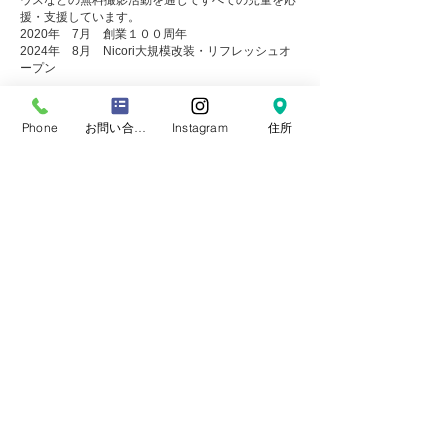
ウスなどの無料撮影活動を通じてすべての児童を応
援・支援しています。
2020年 7月 創業１００周年
2024年 8月 Nicori大規模改装・リフレッシュオ
ープン
所属団体
日本写真著作権協会
Phone
お問い合わせフォーム
Instagram
住所
日本写真文化協会
新写真派協会
Tokyo Setagaya-ku Tamagawa 3-12-4-1F
東京都世田谷区玉川3-12-4-1F
営業時間
平 日 10：00～18：00​