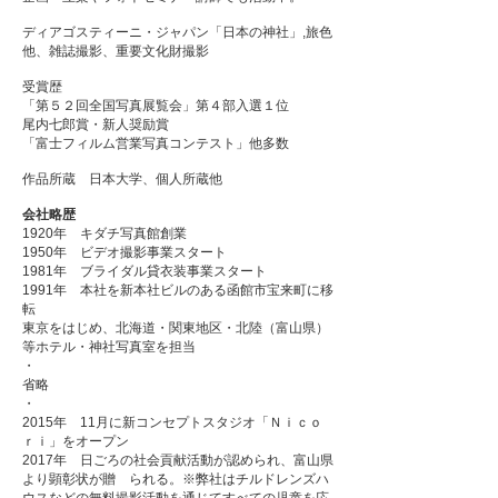
ディアゴスティーニ・ジャパン「日本の神社」
,旅色
他、雑誌撮影、重要文化財撮影
受賞歴
「第５２回全国写真展覧会」第４部入選１位
尾内七郎賞・新人奨励賞
「富士フィルム営業写真コンテスト」他多数
作品
所蔵 日本大学
​、個人所蔵他
会社略歴
1920年 キダチ写真館創業
1950年​
​ビデオ撮影事業スタート
1981年 ブライダル貸衣装事業スタート
1991年 本社を新本社ビルのある函館市宝来町に移
転
東京をはじめ、北海道・関東地区・北陸（富山県）
等ホテル・神社写真室を担当
・
省略
​・
2015年 11月に新コンセプト
スタジオ「Ｎｉｃｏ
ｒｉ」をオープン
2017年 日ごろの社会貢献活動が認められ、富山県
より顕彰状が贈 られる。※弊社
はチルドレンズハ