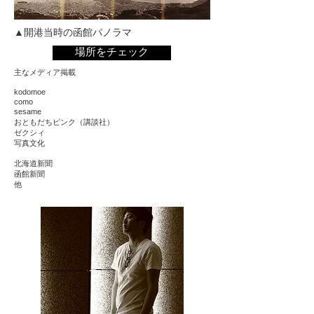
▲開港当時の函館パノラマ
場所をチェック
主なメディア掲載
kodomoe
como
sesame
おともだちピンク（講談社）
​ゼクシィ
写真文化
北海道新聞
函館新聞
​他