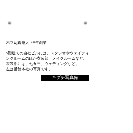
り心のこもったおもてなしでお客様の
特別な思い出作りのお手伝いをいたし
ます。
木立写真館大正9年創業
5階建ての自社ビルには、スタジオやウェイティ
ングルームのほか衣装部、メイクルームなど。
衣装部には、七五三、ウェディングなど。
​左は函館本社の写真です。
キダチ写真館