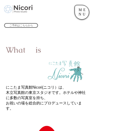
ME
世田谷のフォトスタジオ「にこたま写真館 Nicori」｜二子玉川駅
NU
​２０２４年で創業１０４周年を迎えます！
ご予約はこちらから
What is
にこたま写真館Nicori(ニコリ）は、
木立写真館の東京スタジオです。ホテルや神社
に多数の写真室を持ち、
お祝いの場を総合的にプロデュースしていま
す。​