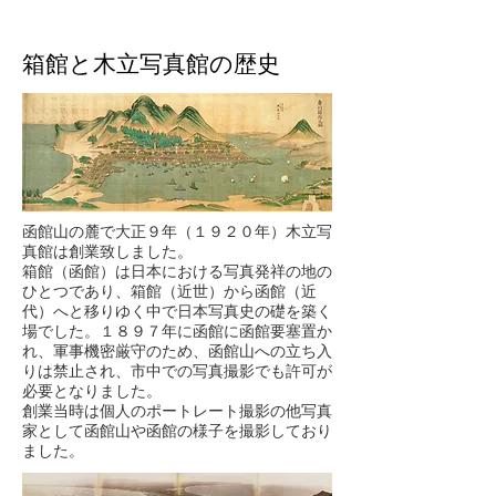
​箱館と木立写真館の歴史
函館山の麓で大正９年（１９２０年）木立写
真館は創業致しました。
箱館（函館）は日本における写真発祥の地の
ひとつであり、箱館（近世）から函館（近
代）へと移りゆく中で日本写真史の礎を築く
場でした。１８９７年に函館に函館要塞置か
れ、軍事機密厳守のため、函館山への立ち入
りは禁止され、市中での写真撮影でも許可が
必要となりました。
創業当時は個人のポートレート撮影の他写真
家として函館山や函館の様子を撮影しており
ました。