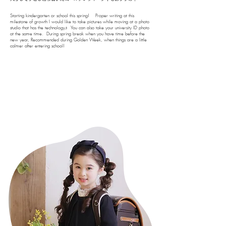
Starting kindergarten or school this spring! ​ ​ ​ ​Proper writing at this
milestone of growth I would like to take pictures while moving at a photo
studio that has the technology♪ ​ You can also take your university ID photo
at the same time. ​ During spring break when you have time before the
new year, Recommended during Golden Week, when things are a little
calmer after entering school!​