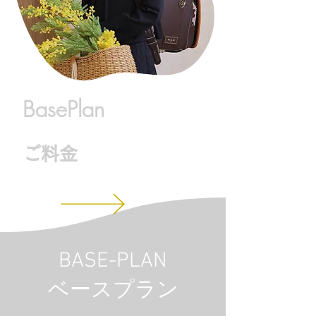
BasePlan
​ご料金
BASE-PLAN
​ベースプラン