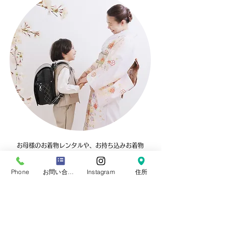
お母様のお着物レンタルや、お持ち込みお着物
の
着付け・ヘアセットも承っております！
Phone
お問い合わせフォーム
Instagram
住所
早朝のお支度もご相談していただけますので、
入園式や入学式当日にお召しいただき、おでか
けもOK
​レンタル料金や着付け料金はこちらをタップ