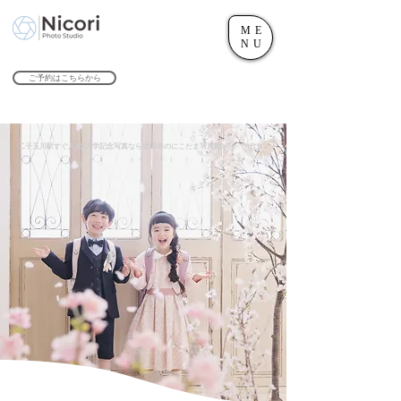
ME
世田谷のフォトスタジオ「にこたま写真館 Nicori」｜二子玉川駅
NU
​２０２４年で創業１０４周年を迎えます！
ご予約はこちらから
二子玉川駅すぐ入園/入学記念写真なら世田谷のにこたま写真館Nicoriでぜひ