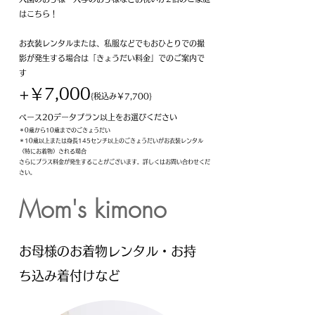
はこちら！
お衣装レンタルまたは、私服などでもおひとりでの撮
影が発生する場合は「きょうだい料金」でのご案内で
す
+￥7,000
{税込み￥7,700}
ベース20データプラン以上をお選びください
＊0歳から10歳までのごきょうだい
​＊10歳以上または身長145センチ以上のごきょうだいがお衣装レンタル
（特にお着物）される場合
さらにプラス料金が発生することがございます。詳しくはお問い合わせくだ
さい。
Mom's kimono
お母様のお着物レンタル・お持
ち込み着付けなど