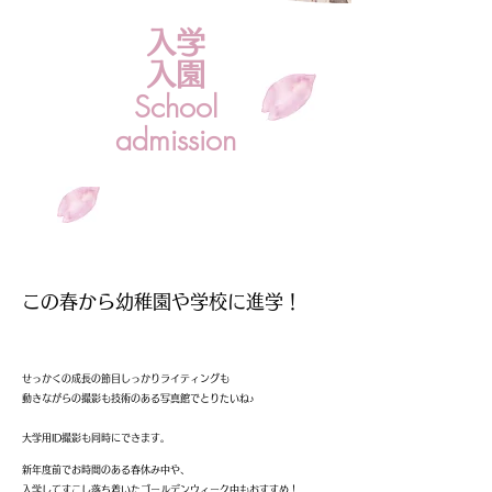
入学
入園
School
admission
この春から幼稚園や学校に進学！
​せっかくの成長の節目
しっかりライティングも
動きながらの撮影も
技術のある写真館でとりたいね♪
大学用ID撮影も同時にできます。
新年度前でお時間のある春休み中や、
入学してすこし落ち着いた
ゴールデンウィーク中もおすすめ！