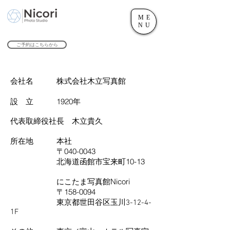
ME
世田谷のフォトスタジオ「にこたま写真館 Nicori」｜二子玉川駅
NU
​２０２４年で創業１０４周年を迎えます！
ご予約はこちらから
会社名 株式会社木立写真館
設 立 1920年
​代表取締役社長 木立貴久
所在地 本社
〒040-0043
北海道函館市宝来町10-13
にこたま写真館Nicori
〒158-0094
東京都世田谷区玉川3-12-4-
1F