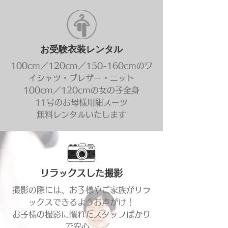
お受験衣装レンタル
100cm／120cm／150-160cmのワ
イシャツ・ブレザー・ニット
​100cm／120cmの女の子全身
11号のお母様用紺スーツ
無料レンタルいたします
リラックスした撮影
撮影の際には、お子様やご家族がリラ
ックスできるようお声がけ！
​お子様の撮影に慣れたスタッフばかり
で安心。