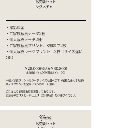
お受験セット
シグネチャー
・撮影料金
・ご家族写真データ2種
・個人写真データ2種
・ご家族写真プリント…K判まで2枚
​・個人写真ラージプリント…3枚（サイズ違い
OK）
￥28,000{税込み￥30,800}
​土日祝日+￥1,000{税込み￥1,100}
※個人写真プリントはラージサイズも選べます（昭和女子大学対応）
サイズダウン／指定サイズへのカット無料。
​ご注文より1週間お時間頂戴しております。
お急ぎの方はスピード仕上げ（当日納品）をお選びください。
Classic
お受験セット