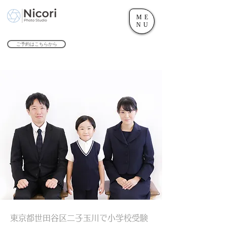
ME
世田谷のフォトスタジオ「にこたま写真館 Nicori」｜二子玉川駅
NU
​２０２４年で創業１０４周年を迎えます！
ご予約はこちらから
​東京都世田谷区二子玉川で小学校受験