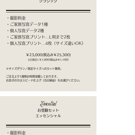
​クラシック
・撮影料金
・ご家族写真データ1種
・個人写真データ2種
・ご家族写真プリント…L判まで2枚
​・個人写真プリント…4枚（サイズ違いOK）
￥23,000{税込み￥25,300}
​土日祝日+￥1,000{税込み￥1,100}
※
サイズダウン／指定サイズへのカット無料。
​ご注文より1週間お時間頂戴しております。
お急ぎの方はスピード仕上げ（当日納品）をお選びください。
Essential
お受験セット
エッセンシャル
・撮影料金