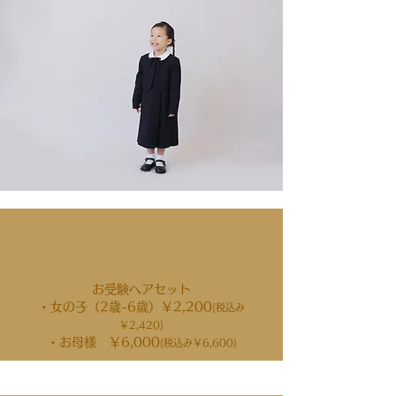
お受験ヘアセット
・女の子（2歳-6歳）￥2,200
{税込み
￥2,420}
​・お母様 ￥6,000
{税込み￥6,600}