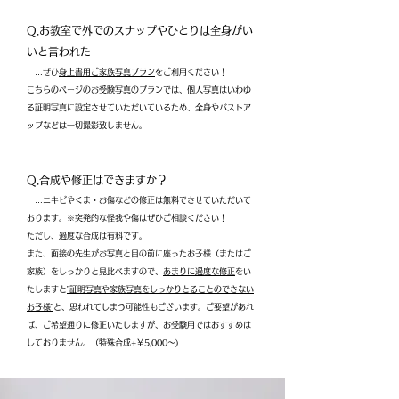
Q.お教室で外でのスナップやひとりは全身がい
いと言われた
…ぜひ
身上書用ご家族写真プラン
をご利用ください！
こちらのページのお受験写真のプランでは、個人写真はいわゆ
る証明写真に設定させていただいているため、全身やバストア
ップなどは一切撮影致しません。
Q.合成や修正はできますか？
…ニキビやくま・お傷などの修正は無料でさせていただいて
おります。※突発的な怪我や傷はぜひご相談ください！
ただし、
過度な合成は有料
です。
また、面接の先生がお写真と目の前に座ったお子様（またはご
家族）をしっかりと見比べますので、
あまりに過度な修正
をい
たしますと
”証明写真や家族写真をしっかりとることのできない
お子様”
と、思われてしまう可能性もございます。ご要望があれ
ば、ご希望通りに修正いたしますが、お受験用ではおすすめは
しておりません。（特殊合成+￥5,000～)