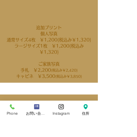
追加プリント
個人写真
通常サイズ4枚 ￥1,200{税込み￥1,320}
​ラージサイズ1枚 ￥1,200{税込み
￥1,320}
ご家族写真
手札 ￥2,200
{税込み￥2,420}
​キャビネ ￥3,500
{税込み￥3,850}
Phone
お問い合わせフォーム
Instagram
住所
プリントスピード仕上げ
（プリントの当日納品）
​+￥2,400
{￥26,0
00}