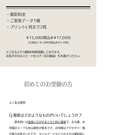
・撮影料金
​・ご家族データ1種
・プリントL判まで2枚
￥15,500{税込み￥17,050}
​土日祝日+￥1,000{税込み￥1,100}
※
​ご注文より1週間お時間頂戴しております。
お急ぎの方はスピード仕上げ（当日納品）をお選びください。
初めてのお受験の方
よくある質問
Q.服装はどのようなものがいいでしょうか？
…基本的には
面接に行かれるときと同じ服装
で。お父様、お
母様のスーツも色は紺色が基本です。お母様はアクセサリー類
を極力お控えいただき、ネイルアートなどされる方は撮影時に