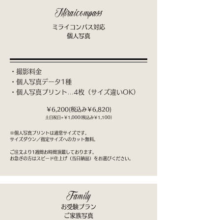
Miraicompass
ミライコンパス対応
個人写真
・撮影料金
・個人写真データ1種
​・個人写真プリント…4枚（サイズ違いOK）
￥6,200{税込み￥6,820}
​土日祝日+￥1,000{税込み￥1,100}
※個人写真プリントは通常サイズです。
サイズダウン／指定サイズへのカット無料。
​ご注文より1週間お時間頂戴しております。
お急ぎの方はスピード仕上げ（当日納品）をお選びください。
Family
お受験プラン
ご家族写真