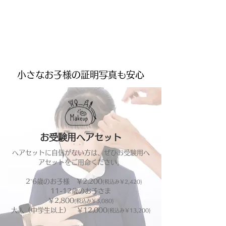
小さなお子様の証明写真も安心
お受験用ヘアセット
ヘアセットに自信がない方は、ぜひお受験用ヘ
アセットをご用命ください。
2⁻6歳のお子様 ￥2,200
{税込み￥2,420}
11-12歳のお子さま
￥2,800
{税込み￥3,080}
大人（中学生以上） ￥12,000
{税込み
￥13,200}