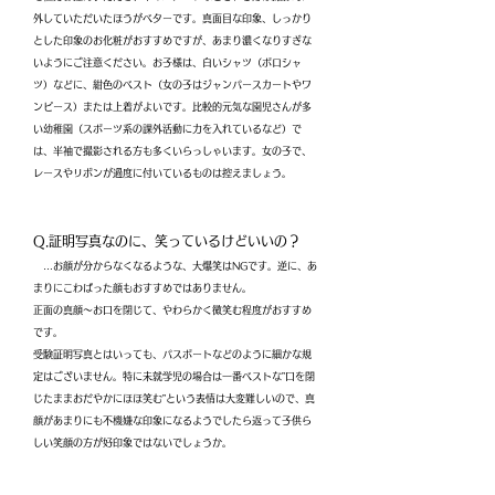
外していただいたほうがベターです。真面目な印象、しっかり
とした印象のお化粧がおすすめですが、あまり濃くなりすぎな
いようにご注意ください。お子様は、白いシャツ（ポロシャ
ツ）などに、紺色のベスト（女の子はジャンパースカートやワ
ンピース）または上着がよいです。比較的元気な園児さんが多
い幼稚園（スポーツ系の課外活動に力を入れているなど）で
は、半袖で撮影される方も多くいらっしゃいます。女の子で、
レースやリボンが過度に付いているものは控えましょう。
Q.証明写真なのに、笑っているけどいいの？
…お顔が分からなくなるような、大爆笑はNGです。逆に、あ
まりにこわばった顔もおすすめではありません。
正面の真顔～お口を閉じて、やわらかく微笑む
程度がおすすめ
です。
受験証明写真とはいっても、パスポートなどのように細かな規
定はございません。特に未就学児の場合は一番ベストな”口を閉
じたままおだやかにほほ笑む”という表情は大変難しいので、真
顔があまりにも不機嫌な印象になるようでしたら返って子供ら
しい笑顔の方が好印象ではないでしょうか。