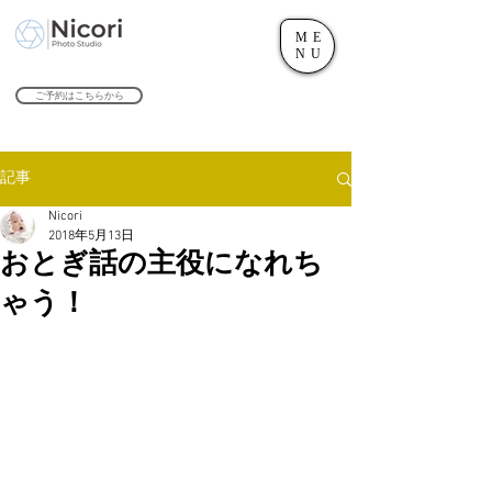
ME
世田谷のフォトスタジオ「にこたま写真館 Nicori」｜二子玉川駅
NU
​２０２４年で創業１０４周年を迎えます！
ご予約はこちらから
記事
Nicori
2018年5月13日
おとぎ話の主役になれち
ゃう！