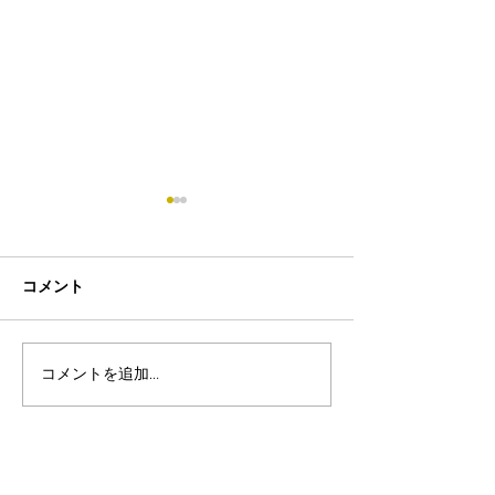
コメント
コメントを追加…
8月19日-23日 世界写真
８月末まで！ふ
の日イベント開催
額無料レンタル
ーン開催中