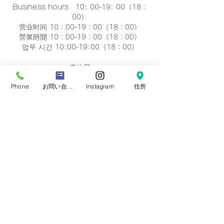
Business hours 10: 00-19: 00（18：
00）
营业时间 10：00-19：00（18：00）
營業時間 10：00-19：00（18：00）
업무 시간 10:00-19:00（18：00）
定休日
毎週 火曜/水曜日(祝祭日を除く)
Phone
お問い合わせフォーム
Instagram
住所
Regular holiday Every
Tuesday/Wednesday
定休日 每周二/周三
定休日 每週二/三
정기휴일 매주 화요일/수요일
​お誕生日・七五三・お宮参り・卒業式当日など
日時のご変更が難しい場合は、
火曜/水曜日の撮
影も可能です。
​どうぞ、
ご相談下さい。※予約制です。
プライバシーポリシー