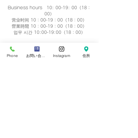
Business hours 10: 00-19: 00（18：
00）
营业时间 10：00-19：00（18：00）
營業時間 10：00-19：00（18：00）
업무 시간 10:00-19:00（18：00）
定休日
毎週 火曜/水曜日(祝祭日を除く)
Phone
お問い合わせフォーム
Instagram
住所
Regular holiday Every
Tuesday/Wednesday
定休日 每周二/周三
定休日 每週二/三
정기휴일 매주 화요일/수요일
​お誕生日・七五三・お宮参り・卒業式当日など
日時のご変更が難しい場合は、
火曜/水曜日の撮
影も可能です。
​どうぞ、
ご相談下さい。※予約制です。
プライバシーポリシー