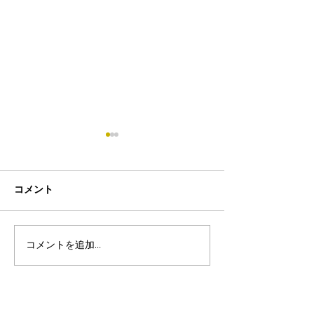
コメント
コメントを追加…
8月19日-23日 世界写真
８月末まで！ふ
の日イベント開催
額無料レンタル
ーン開催中