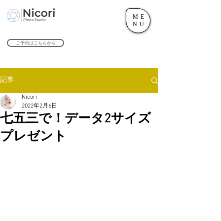
ME
世田谷のフォトスタジオ「にこたま写真館 Nicori」｜二子玉川駅
NU
​２０２４年で創業１０４周年を迎えます！
ご予約はこちらから
記事
Nicori
2022年2月6日
七五三で！データ2サイズ
プレゼント