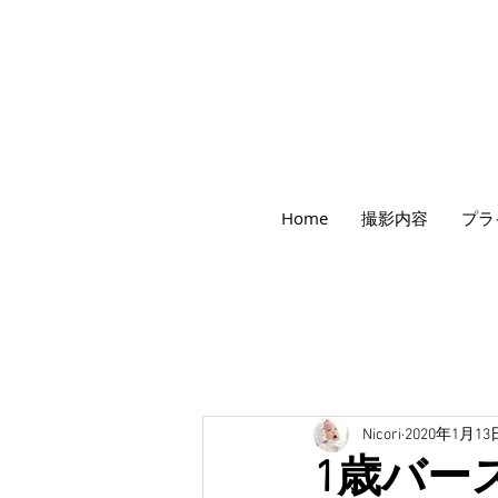
世田谷のフォトスタジオ「にこたま写真館
Home
撮影内容
プラ
​２０２４年で創業１０４周年を迎えます！
Nicori
2020年1月13
1歳バー