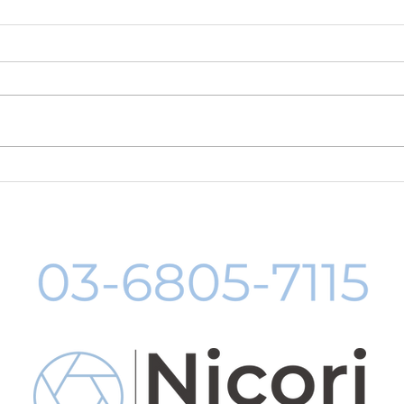
8月19日-23日 世界写真の日
８月
イベント開催
料レ
中