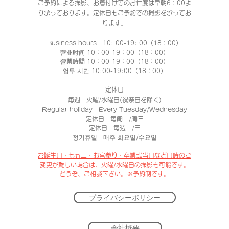
ご予約による撮影、お着付け等のお仕度は早朝6：00よ
り承っております。定休日もご予約での撮影
を承ってお
ります。
Business hours 10: 00-19: 00（18：00）
营业时间 10：00-19：00（18：00）
營業時間 10：00-19：00（18：00）
업무 시간 10:00-19:00（18：00）
定休日
毎週 火曜/水曜日(祝祭日を除く)
Regular holiday Every Tuesday/Wednesday
定休日 每周二/周三
定休日 每週二/三
정기휴일 매주 화요일/수요일
​お誕生日・七五三・お宮参り・卒業式当日など日時のご
変更が難しい場合は、
火曜/水曜日の撮影も可能です。
​どうぞ、
ご相談下さい。※予約制です。
プライバシーポリシー
会社概要