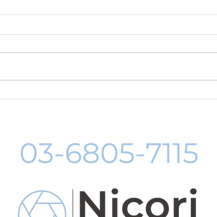
8月19日-23日 世界写真の日
８月
イベント開催
料レ
中