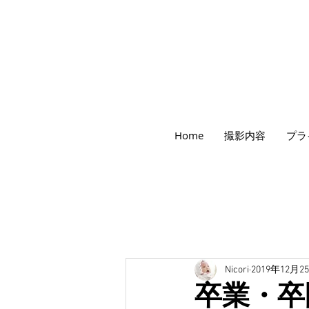
世田谷のフォトスタジオ「にこたま写真館
Home
撮影内容
プラ
​２０２４年で創業１０４周年を迎えます！
Nicori
2019年12月2
卒業・卒