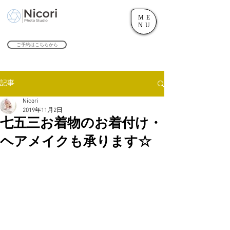
ME
世田谷のフォトスタジオ「にこたま写真館 Nicori」｜二子玉川駅
NU
​２０２４年で創業１０４周年を迎えます！
ご予約はこちらから
記事
Nicori
2019年11月2日
七五三お着物のお着付け・
ヘアメイクも承ります☆