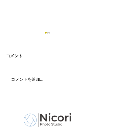
コメント
コメントを追加…
8月19日-23日 世界写真
８月末まで！ふ
の日イベント開催
額無料レンタル
ーン開催中