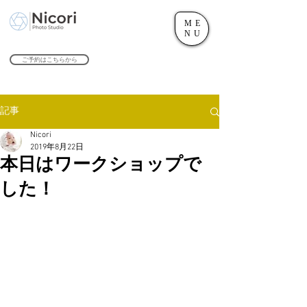
ME
世田谷のフォトスタジオ「にこたま写真館 Nicori」｜二子玉川駅
NU
​２０２４年で創業１０４周年を迎えます！
ご予約はこちらから
記事
Nicori
2019年8月22日
本日はワークショップで
した！