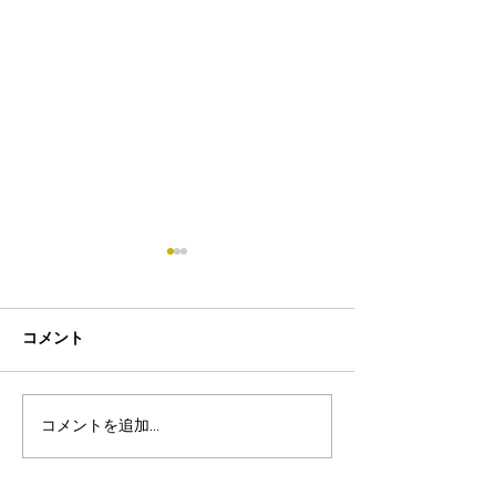
コメント
コメントを追加…
8月19日-23日 世界写真
８月末まで！ふ
の日イベント開催
額無料レンタル
ーン開催中