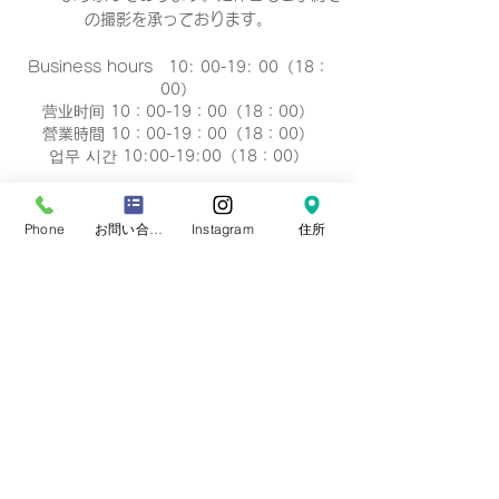
の撮影
を承っております。
Business hours 10: 00-19: 00（18：
00）
营业时间 10：00-19：00（18：00）
營業時間 10：00-19：00（18：00）
업무 시간 10:00-19:00（18：00）
定休日
毎週 火曜/水曜日(祝祭日を除く)
Phone
お問い合わせフォーム
Instagram
住所
Regular holiday Every
Tuesday/Wednesday
定休日 每周二/周三
定休日 每週二/三
정기휴일 매주 화요일/수요일
​お誕生日・七五三・お宮参り・卒業式当日など
日時のご変更が難しい場合は、
火曜/水曜日の撮
影も可能です。
​どうぞ、
ご相談下さい。※予約制です。