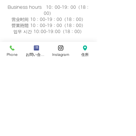
Business hours 10: 00-19: 00（18：
00）
营业时间 10：00-19：00（18：00）
營業時間 10：00-19：00（18：00）
업무 시간 10:00-19:00（18：00）
定休日
毎週 火曜/水曜日(祝祭日を除く)
Phone
お問い合わせフォーム
Instagram
住所
Regular holiday Every
Tuesday/Wednesday
定休日 每周二/周三
定休日 每週二/三
정기휴일 매주 화요일/수요일
​お誕生日・七五三・お宮参り・卒業式当日など
日時のご変更が難しい場合は、
火曜/水曜日の撮
影も可能です。
​どうぞ、
ご相談下さい。※予約制です。
プライバシーポリシー