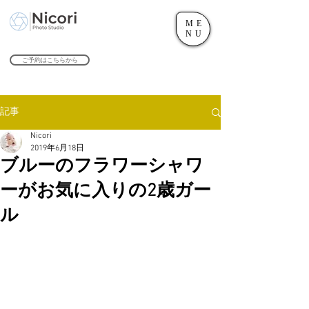
ME
世田谷のフォトスタジオ「にこたま写真館 Nicori」｜二子玉川駅
NU
​２０２４年で創業１０４周年を迎えます！
ご予約はこちらから
記事
Nicori
2019年6月18日
ブルーのフラワーシャワ
ーがお気に入りの2歳ガー
ル