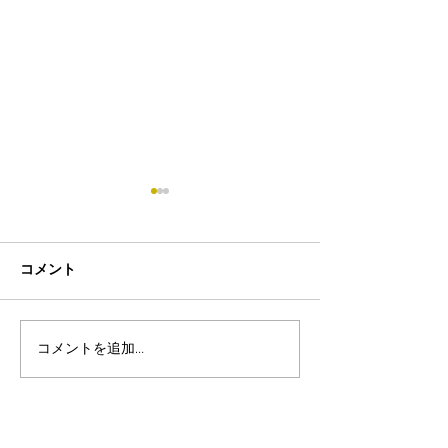
コメント
コメントを追加…
8月19日-23日 世界写真
８月末まで！ふ
の日イベント開催
額無料レンタル
ーン開催中