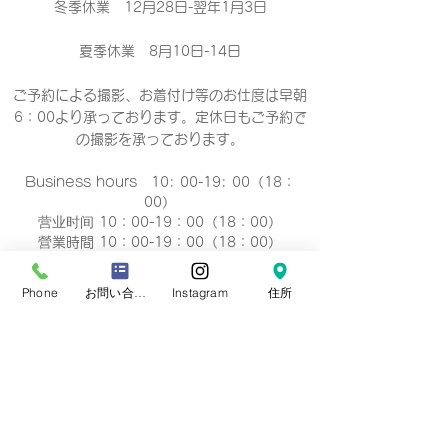
冬季休業 12月28日-翌年1月3日
夏季休業 8月10日-14日
ご予約による撮影、お着付け等のお仕度は早朝
6：00より承っております。定休日もご予約で
の撮影
を承っております。
Business hours 10: 00-19: 00（18：
00）
营业时间 10：00-19：00（18：00）
營業時間 10：00-19：00（18：00）
업무 시간 10:00-19:00（18：00）
Phone
お問い合わせフォーム
Instagram
住所
定休日
毎週 火曜/水曜日(祝祭日を除く)
Regular holiday Every
Tuesday/Wednesday
定休日 每周二/周三
定休日 每週二/三
정기휴일 매주 화요일/수요일