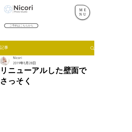
ME
世田谷のフォトスタジオ「にこたま写真館 Nicori」｜二子玉川駅
NU
​２０２４年で創業１０４周年を迎えます！
ご予約はこちらから
記事
Nicori
2019年5月28日
リニューアルした壁面で
さっそく