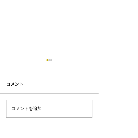
コメント
コメントを追加…
8月19日-23日 世界写真
８月末まで！ふ
の日イベント開催
額無料レンタル
ーン開催中