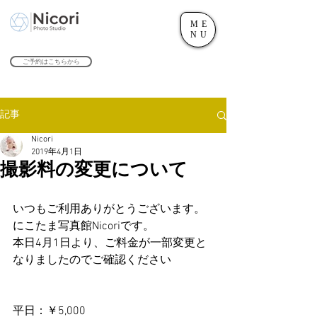
ME
世田谷のフォトスタジオ「にこたま写真館 Nicori」｜二子玉川駅
NU
​２０２４年で創業１０４周年を迎えます！
ご予約はこちらから
記事
Nicori
2019年4月1日
撮影料の変更について
いつもご利用ありがとうございます。
にこたま写真館Nicoriです。
本日4月1日より、ご料金が一部変更と
なりましたのでご確認ください
平日：￥5,000