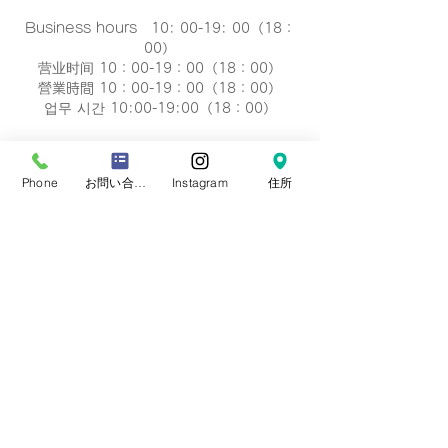
Business hours 10: 00-19: 00（18：
00）
营业时间 10：00-19：00（18：00）
營業時間 10：00-19：00（18：00）
업무 시간 10:00-19:00（18：00）
定休日
毎週 火曜/水曜日(祝祭日を除く)
Phone
お問い合わせフォーム
Instagram
住所
Regular holiday Every
Tuesday/Wednesday
定休日 每周二/周三
定休日 每週二/三
정기휴일 매주 화요일/수요일
​お誕生日・七五三・お宮参り・卒業式当日など
日時のご変更が難しい場合は、
火曜/水曜日の撮
影も可能です。
​どうぞ、
ご相談下さい。※予約制です。
プライバシーポリシー