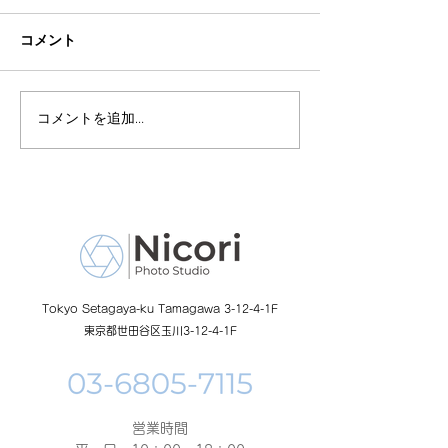
コメント
コメントを追加…
8月19日-23日 世界写真
８月末まで！ふ
の日イベント開催
額無料レンタル
ーン開催中
Tokyo Setagaya-ku Tamagawa 3-12-4-1F
東京都世田谷区玉川3-12-4-1F
営業時間