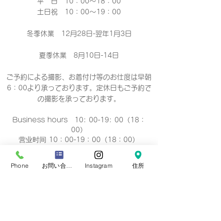
平 日 10：00～18：00​
土日祝 10：00～19：00
冬季休業 12月28日-翌年1月3日
夏季休業 8月10日-14日
ご予約による撮影、お着付け等のお仕度は早朝
6：00より承っております。定休日もご予約で
の撮影
を承っております。
Business hours 10: 00-19: 00（18：
00）
营业时间 10：00-19：00（18：00）
營業時間 10：00-19：00（18：00）
업무 시간 10:00-19:00（18：00）
Phone
お問い合わせフォーム
Instagram
住所
定休日
毎週 火曜/水曜日(祝祭日を除く)
Regular holiday Every
Tuesday/Wednesday
定休日 每周二/周三