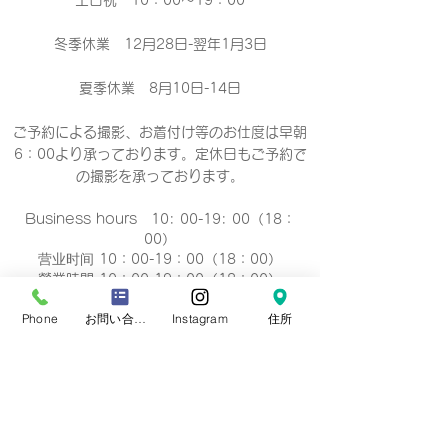
土日祝 10：00～19：00
冬季休業 12月28日-翌年1月3日
夏季休業 8月10日-14日
ご予約による撮影、お着付け等のお仕度は早朝
6：00より承っております。定休日もご予約で
の撮影
を承っております。
Business hours 10: 00-19: 00（18：
00）
营业时间 10：00-19：00（18：00）
營業時間 10：00-19：00（18：00）
업무 시간 10:00-19:00（18：00）
Phone
お問い合わせフォーム
Instagram
住所
定休日
毎週 火曜/水曜日(祝祭日を除く)
Regular holiday Every
Tuesday/Wednesday
定休日 每周二/周三
定休日 每週二/三