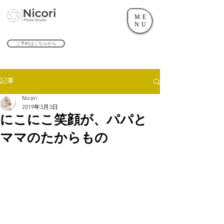
ME
世田谷のフォトスタジオ「にこたま写真館 Nicori」｜二子玉川駅
NU
​２０２４年で創業１０４周年を迎えます！
ご予約はこちらから
記事
Nicori
2019年3月3日
にこにこ笑顔が、パパと
ママのたからもの