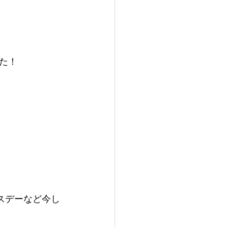
た！
スデーなど今し