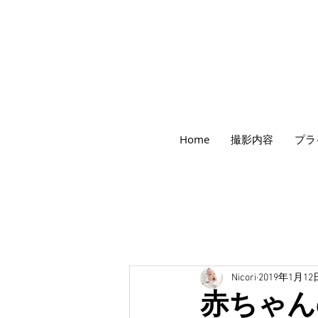
世田谷のフォトスタジオ「にこたま写真館
Home
撮影内容
プラ
​２０２４年で創業１０４周年を迎えます！
Nicori
2019年1月12
赤ちゃん