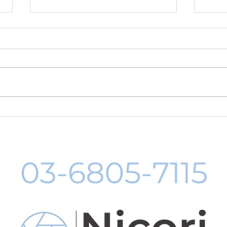
8月19日-23日 世界写真の日
８月
イベント開催
料レ
中