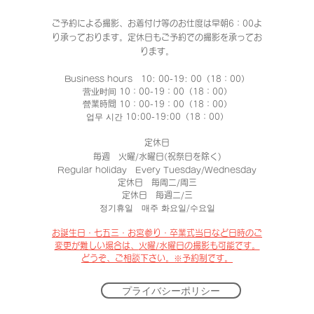
ご予約による撮影、お着付け等のお仕度は早朝6：00よ
り承っております。定休日もご予約での撮影
を承ってお
ります。
Business hours 10: 00-19: 00（18：00）
营业时间 10：00-19：00（18：00）
營業時間 10：00-19：00（18：00）
업무 시간 10:00-19:00（18：00）
定休日
毎週 火曜/水曜日(祝祭日を除く)
Regular holiday Every Tuesday/Wednesday
定休日 每周二/周三
定休日 每週二/三
정기휴일 매주 화요일/수요일
​お誕生日・七五三・お宮参り・卒業式当日など日時のご
変更が難しい場合は、
火曜/水曜日の撮影も可能です。
​どうぞ、
ご相談下さい。※予約制です。
プライバシーポリシー