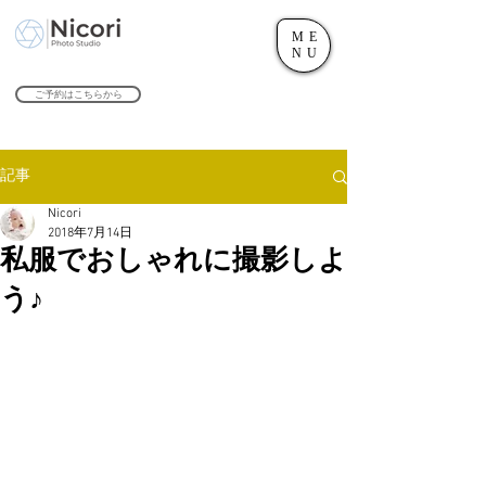
ME
世田谷のフォトスタジオ「にこたま写真館 Nicori」｜二子玉川駅
NU
​２０２４年で創業１０４周年を迎えます！
ご予約はこちらから
記事
Nicori
2018年7月14日
私服でおしゃれに撮影しよ
う♪