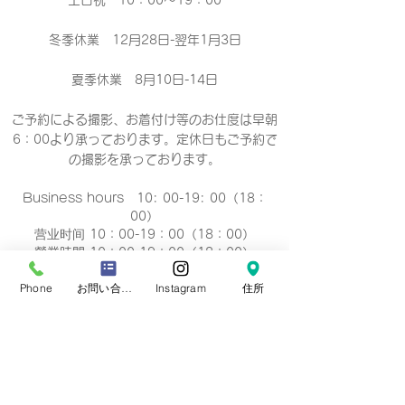
土日祝 10：00～19：00
冬季休業 12月28日-翌年1月3日
夏季休業 8月10日-14日
ご予約による撮影、お着付け等のお仕度は早朝
6：00より承っております。定休日もご予約で
の撮影
を承っております。
Business hours 10: 00-19: 00（18：
00）
营业时间 10：00-19：00（18：00）
營業時間 10：00-19：00（18：00）
업무 시간 10:00-19:00（18：00）
Phone
お問い合わせフォーム
Instagram
住所
定休日
毎週 火曜/水曜日(祝祭日を除く)
Regular holiday Every
Tuesday/Wednesday
定休日 每周二/周三
定休日 每週二/三