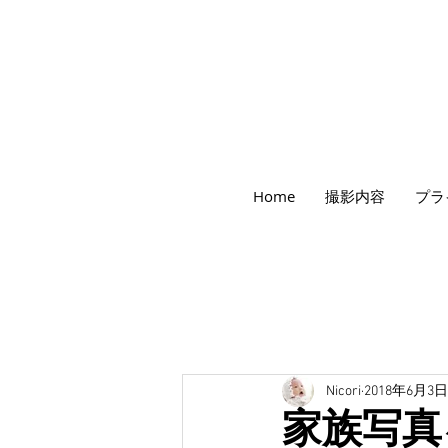
世田谷のフォトスタジオ「にこたま写真館
Home
撮影内容
プラ
​２０２４年で創業１０４周年を迎えます！
Nicori
2018年6月3日
家族写真