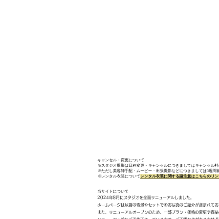
キャンセル・変更について
※スタジオ撮影は日程変更・キャンセルにつきましてはキャンセル料
※ただし美容師手配・ムービー・出張撮影などにつきましては3週間前
※レンタル衣装について
​レンタル衣装に関する諸注意はこちらのリ
当サイトについて
2024年8月にスタジオを全面リニューアルしました。
ホームページは以前の背景やセットでのお写真のご紹介が含まれてお
​
また、リニューアルオープンのため、一部プラン・価格の変更や
商品