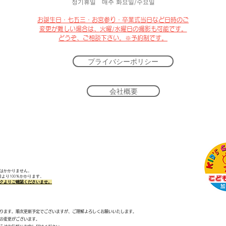
정기휴일 매주 화요일/수요일
​お誕生日・七五三・お宮参り・卒業式当日など日時のご
変更が難しい場合は、
火曜/水曜日の撮影も可能です。
​どうぞ、
ご相談下さい。※予約制です。
プライバシーポリシー
会社概要
はかかりません。
より100％かかります。
ンクよりご確認くださいませ。
ります。順次更新予定でございますが、ご理解よろしくお願いいたします。
の変更がございます。