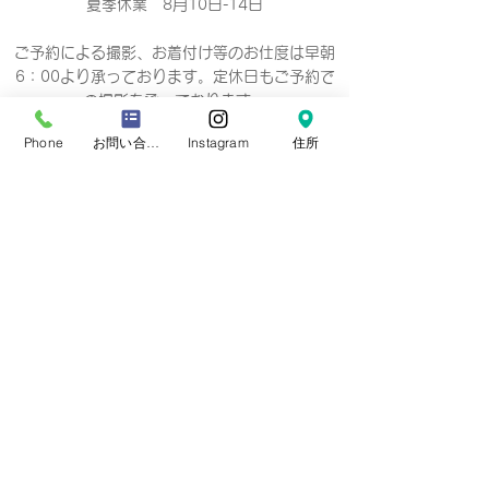
夏季休業 8月10日-14日
ご予約による撮影、お着付け等のお仕度は早朝
6：00より承っております。定休日もご予約で
の撮影
を承っております。
Phone
お問い合わせフォーム
Instagram
住所
Business hours 10: 00-19: 00（18：
00）
营业时间 10：00-19：00（18：00）
營業時間 10：00-19：00（18：00）
업무 시간 10:00-19:00（18：00）
定休日
毎週 火曜/水曜日(祝祭日を除く)
Regular holiday Every
Tuesday/Wednesday
定休日 每周二/周三
定休日 每週二/三
정기휴일 매주 화요일/수요일
​お誕生日・七五三・お宮参り・卒業式当日など
日時のご変更が難しい場合は、
火曜/水曜日の撮