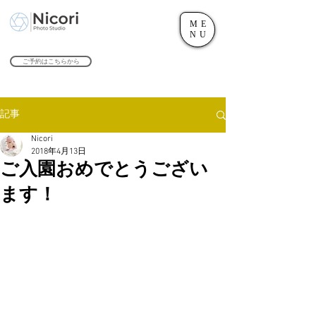
ME
世田谷のフォトスタジオ「にこたま写真館 Nicori」｜二子玉川駅
NU
​２０２４年で創業１０４周年を迎えます！
ご予約はこちらから
記事
Nicori
2018年4月13日
ご入園おめでとうござい
ます！