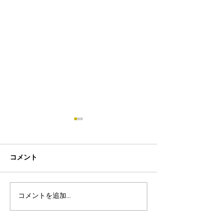
コメント
コメントを追加…
8月19日-23日 世界写真
８月末まで！ふ
の日イベント開催
額無料レンタル