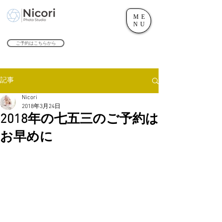
ME
世田谷のフォトスタジオ「にこたま写真館 Nicori」｜二子玉川駅
NU
​２０２４年で創業１０４周年を迎えます！
ご予約はこちらから
記事
Nicori
2018年3月24日
2018年の七五三のご予約は
お早めに