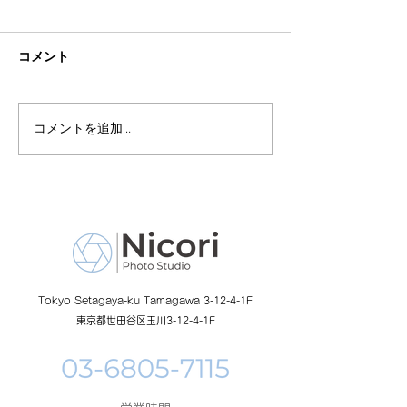
コメント
コメントを追加…
8月19日-23日 世界写真
８月末まで！ふ
の日イベント開催
額無料レンタル
ーン開催中
Tokyo Setagaya-ku Tamagawa 3-12-4-1F
東京都世田谷区玉川3-12-4-1F