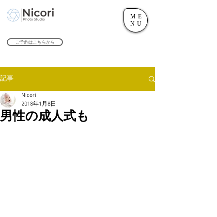
ME
世田谷のフォトスタジオ「にこたま写真館 Nicori」｜二子玉川駅
NU
​２０２４年で創業１０４周年を迎えます！
ご予約はこちらから
記事
Nicori
2018年1月8日
男性の成人式も