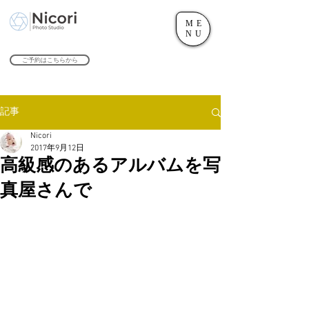
ME
世田谷のフォトスタジオ「にこたま写真館 Nicori」｜二子玉川駅
NU
​２０２４年で創業１０４周年を迎えます！
ご予約はこちらから
記事
Nicori
2017年9月12日
高級感のあるアルバムを写
真屋さんで