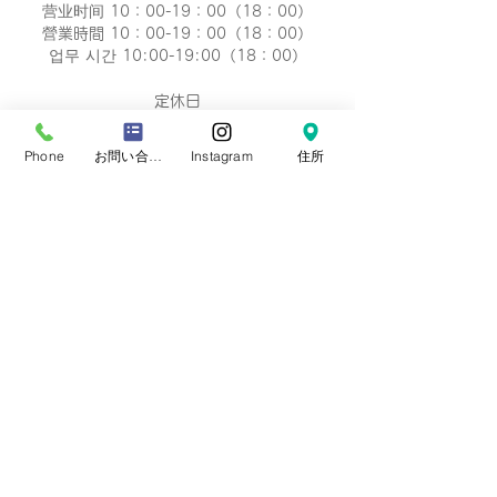
营业时间 10：00-19：00（18：00）
營業時間 10：00-19：00（18：00）
업무 시간 10:00-19:00（18：00）
定休日
毎週 火曜/水曜日(祝祭日を除く)
Regular holiday Every
Phone
お問い合わせフォーム
Instagram
住所
Tuesday/Wednesday
定休日 每周二/周三
定休日 每週二/三
정기휴일 매주 화요일/수요일
​お誕生日・七五三・お宮参り・卒業式当日など
日時のご変更が難しい場合は、
火曜/水曜日の撮
影も可能です。
​どうぞ、
ご相談下さい。※予約制です。
プライバシーポリシー
会社概要