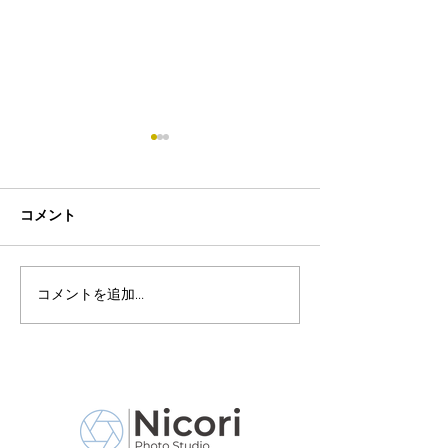
コメント
コメントを追加…
8月19日-23日 世界写真
８月末まで！ふ
の日イベント開催
額無料レンタル
ーン開催中