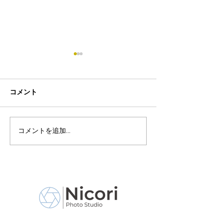
コメント
コメントを追加…
8月19日-23日 世界写真
８月末まで！ふ
の日イベント開催
額無料レンタル
ーン開催中