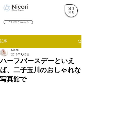
ME
世田谷のフォトスタジオ「にこたま写真館 Nicori」｜二子玉川駅
NU
​２０２４年で創業１０４周年を迎えます！
ご予約はこちらから
記事
Nicori
2017年9月3日
ハーフバースデーといえ
ば、二子玉川のおしゃれな
写真館で