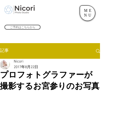
ME
世田谷のフォトスタジオ「にこたま写真館 Nicori」｜二子玉川駅
NU
​２０２４年で創業１０４周年を迎えます！
ご予約はこちらから
記事
Nicori
2017年8月22日
プロフォトグラファーが
撮影するお宮参りのお写真