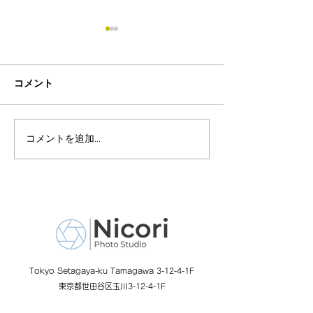
コメント
コメントを追加…
8月19日-23日 世界写真
８月末まで！ふ
の日イベント開催
額無料レンタル
ーン開催中
Tokyo Setagaya-ku Tamagawa 3-12-4-1F
東京都世田谷区玉川3-12-4-1F