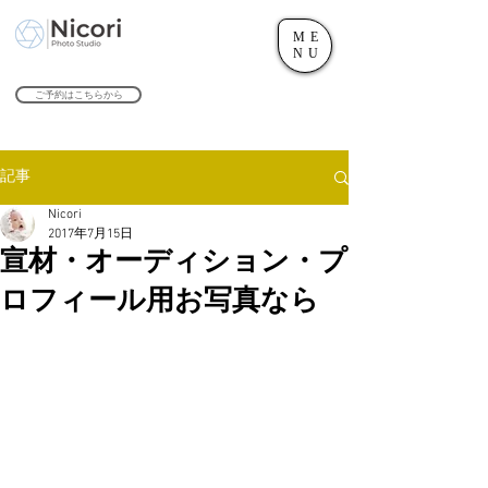
ME
世田谷のフォトスタジオ「にこたま写真館 Nicori」｜二子玉川駅
NU
​２０２４年で創業１０４周年を迎えます！
ご予約はこちらから
記事
Nicori
2017年7月15日
宣材・オーディション・プ
ロフィール用お写真なら