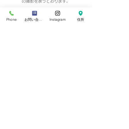
の撮影
を承っております。
Business hours 10: 00-19: 00（18：
00）
Phone
お問い合わせフォーム
Instagram
住所
营业时间 10：00-19：00（18：00）
營業時間 10：00-19：00（18：00）
업무 시간 10:00-19:00（18：00）
定休日
毎週 火曜/水曜日(祝祭日を除く)
Regular holiday Every
Tuesday/Wednesday
定休日 每周二/周三
定休日 每週二/三
정기휴일 매주 화요일/수요일
​お誕生日・七五三・お宮参り・卒業式当日など
日時のご変更が難しい場合は、
火曜/水曜日の撮
影も可能です。
​どうぞ、
ご相談下さい。※予約制です。
プライバシーポリシー