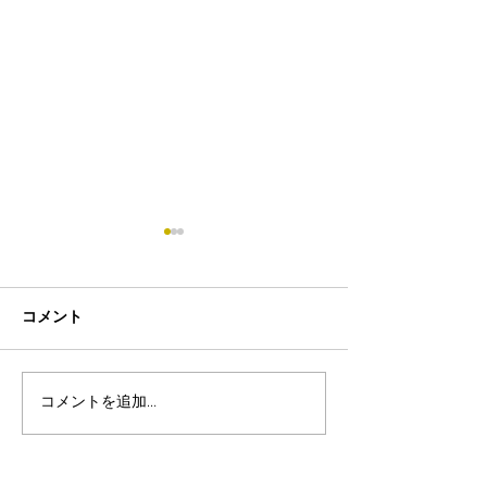
コメント
コメントを追加…
8月19日-23日 世界写真
８月末まで！ふ
の日イベント開催
額無料レンタル
ーン開催中