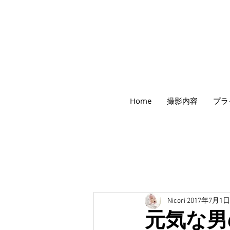
世田谷のフォトスタジオ「にこたま写真館
Home
撮影内容
プラ
​２０２４年で創業１０４周年を迎えます！
Nicori
2017年7月1日
元気な男