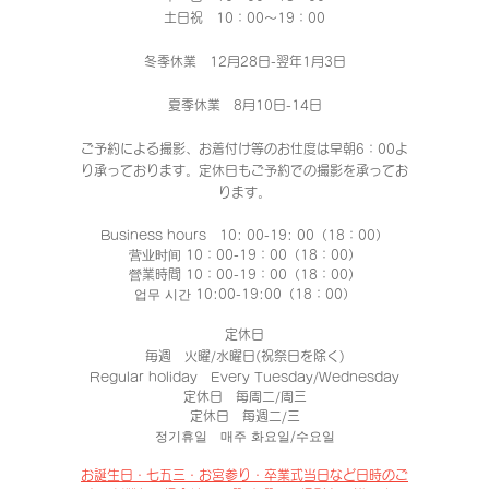
土日祝 10：00～19：00
冬季休業 12月28日-翌年1月3日
夏季休業 8月10日-14日
ご予約による撮影、お着付け等のお仕度は早朝6：00よ
り承っております。定休日もご予約での撮影
を承ってお
ります。
Business hours 10: 00-19: 00（18：00）
营业时间 10：00-19：00（18：00）
營業時間 10：00-19：00（18：00）
업무 시간 10:00-19:00（18：00）
定休日
毎週 火曜/水曜日(祝祭日を除く)
Regular holiday Every Tuesday/Wednesday
定休日 每周二/周三
定休日 每週二/三
정기휴일 매주 화요일/수요일
​お誕生日・七五三・お宮参り・卒業式当日など日時のご