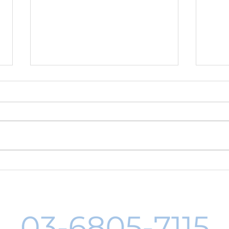
8月19日-23日 世界写真の日
８月
イベント開催
料レ
中