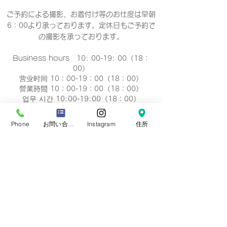
ご予約による撮影、お着付け等のお仕度は早朝
6：00より承っております。定休日もご予約で
の撮影
を承っております。
Business hours 10: 00-19: 00（18：
00）
营业时间 10：00-19：00（18：00）
營業時間 10：00-19：00（18：00）
업무 시간 10:00-19:00（18：00）
定休日
Phone
お問い合わせフォーム
Instagram
住所
毎週 火曜/水曜日(祝祭日を除く)
Regular holiday Every
Tuesday/Wednesday
定休日 每周二/周三
定休日 每週二/三
정기휴일 매주 화요일/수요일
​お誕生日・七五三・お宮参り・卒業式当日など
日時のご変更が難しい場合は、
火曜/水曜日の撮
影も可能です。