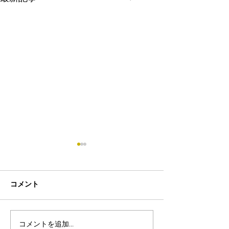
コメント
コメントを追加…
8月19日-23日 世界写真
８月末まで！ふ