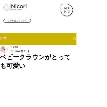
ME
世田谷のフォトスタジオ「にこたま写真館 Nicori」｜二子玉川駅
NU
​２０２４年で創業１０４周年を迎えます！
ご予約はこちらから
記事
Nicori
2017年4月30日
ベビークラウンがとって
も可愛い