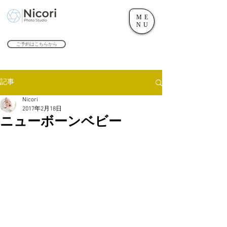
ME
世田谷のフォトスタジオ「にこたま写真館 Nicori」｜二子玉川駅
NU
​２０２４年で創業１０４周年を迎えます！
ご予約はこちらから
記事
Nicori
2017年2月18日
ニューボーンベビー