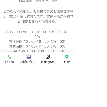
夏季休業 8月10日-14日
ご予約による撮影、お着付け等のお仕度は早朝
6：00より承っております。定休日もご予約で
の撮影
を承っております。
Business hours 10: 00-19: 00（18：
00）
营业时间 10：00-19：00（18：00）
營業時間 10：00-19：00（18：00）
업무 시간 10:00-19:00（18：00）
定休日
Phone
お問い合わせフォーム
Instagram
住所
毎週 火曜/水曜日(祝祭日を除く)
Regular holiday Every
Tuesday/Wednesday
定休日 每周二/周三
定休日 每週二/三
정기휴일 매주 화요일/수요일
​お誕生日・七五三・お宮参り・卒業式当日など
日時のご変更が難しい場合は、
火曜/水曜日の撮