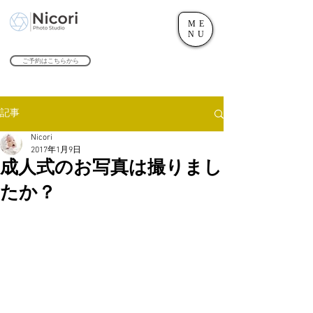
ME
世田谷のフォトスタジオ「にこたま写真館 Nicori」｜二子玉川駅
NU
​２０２４年で創業１０４周年を迎えます！
ご予約はこちらから
記事
Nicori
2017年1月9日
成人式のお写真は撮りまし
たか？