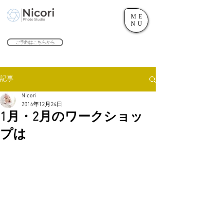
ME
世田谷のフォトスタジオ「にこたま写真館 Nicori」｜二子玉川駅
NU
​２０２４年で創業１０４周年を迎えます！
ご予約はこちらから
記事
Nicori
2016年12月24日
1月・2月のワークショッ
プは