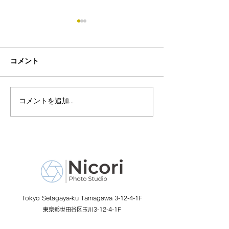
コメント
コメントを追加…
二子玉川のワークショッ
Ｎｉｃｏｒｉの
プ
ョップ
Tokyo Setagaya-ku Tamagawa 3-12-4-1F
東京都世田谷区玉川3-12-4-1F