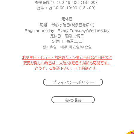
營業時間 10：00-19：00（18：00）
업무 시간 10:00-19:00（18：00）
定休日
毎週 火曜/水曜日(祝祭日を除く)
Regular holiday Every Tuesday/Wednesday
定休日 每周二/周三
定休日 每週二/三
정기휴일 매주 화요일/수요일
​お誕生日・七五三・お宮参り・卒業式当日など日時のご
変更が難しい場合は、
火曜/水曜日の撮影も可能です。
​どうぞ、
ご相談下さい。※予約制です。
プライバシーポリシー
会社概要