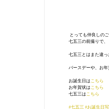
 とっても仲良しの
七五三の前撮りで、
七五三とはまた違っ
バースデーや、お年
お誕生日は
こちら
お年賀状は
こちら
七五三は
こちら
#七五三
#お誕生日