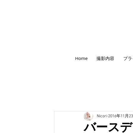
世田谷のフォトスタジオ「にこたま写真館
Home
撮影内容
プラ
​２０２４年で創業１０４周年を迎えます！
Nicori
2016年11月2
バースデ