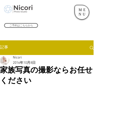
ME
世田谷のフォトスタジオ「にこたま写真館 Nicori」｜二子玉川駅
NU
​２０２４年で創業１０４周年を迎えます！
ご予約はこちらから
記事
Nicori
2016年10月8日
家族写真の撮影ならお任せ
ください