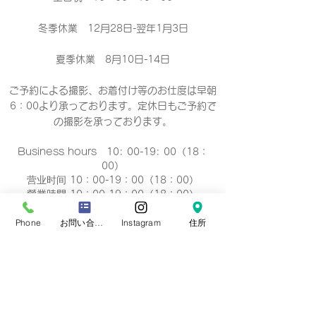
冬季休業 12月28日-翌年1月3日
夏季休業 8月10日-14日
ご予約による撮影、お着付け等のお仕度は早朝
6：00より承っております。定休日もご予約で
の撮影
を承っております。
Business hours 10: 00-19: 00（18：
00）
营业时间 10：00-19：00（18：00）
營業時間 10：00-19：00（18：00）
업무 시간 10:00-19:00（18：00）
Phone
お問い合わせフォーム
Instagram
住所
定休日
毎週 火曜/水曜日(祝祭日を除く)
Regular holiday Every
Tuesday/Wednesday
定休日 每周二/周三
定休日 每週二/三