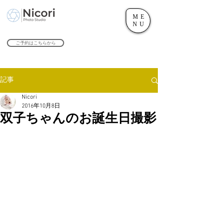
ME
世田谷のフォトスタジオ「にこたま写真館 Nicori」｜二子玉川駅
NU
​２０２４年で創業１０４周年を迎えます！
ご予約はこちらから
記事
Nicori
2016年10月8日
双子ちゃんのお誕生日撮影