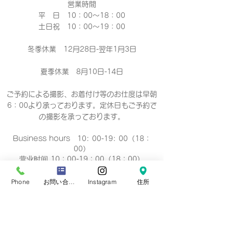
営業時間
平 日 10：00～18：00​
土日祝 10：00～19：00
冬季休業 12月28日-翌年1月3日
夏季休業 8月10日-14日
ご予約による撮影、お着付け等のお仕度は早朝
6：00より承っております。定休日もご予約で
の撮影
を承っております。
Business hours 10: 00-19: 00（18：
00）
营业时间 10：00-19：00（18：00）
營業時間 10：00-19：00（18：00）
업무 시간 10:00-19:00（18：00）
Phone
お問い合わせフォーム
Instagram
住所
定休日
毎週 火曜/水曜日(祝祭日を除く)
Regular holiday Every