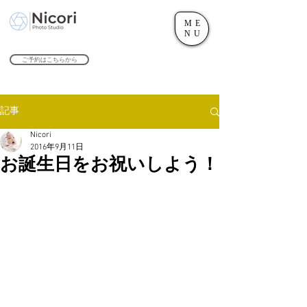
ME
世田谷のフォトスタジオ「にこたま写真館 Nicori」｜二子玉川駅
NU
​２０２４年で創業１０４周年を迎えます！
ご予約はこちらから
記事
Nicori
2016年9月11日
お誕生日をお祝いしよう！