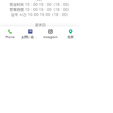
营业时间 10：00-19：00（18：00）
營業時間 10：00-19：00（18：00）
업무 시간 10:00-19:00（18：00）
定休日
毎週 火曜/水曜日(祝祭日を除く)
Regular holiday Every
Phone
お問い合わせフォーム
Instagram
住所
Tuesday/Wednesday
定休日 每周二/周三
定休日 每週二/三
정기휴일 매주 화요일/수요일
​お誕生日・七五三・お宮参り・卒業式当日など
日時のご変更が難しい場合は、
火曜/水曜日の撮
影も可能です。
​どうぞ、
ご相談下さい。※予約制です。
プライバシーポリシー
会社概要