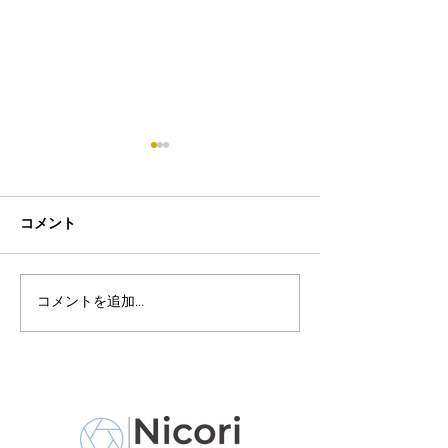
コメント
マタニティ撮影
コメントを追加…
妊娠後期 赤ちゃんのた
めにできること