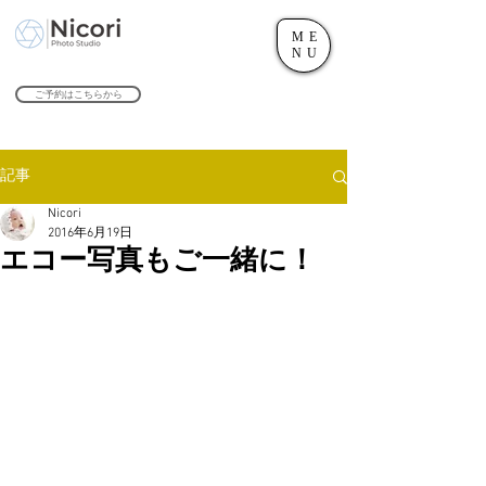
ME
世田谷のフォトスタジオ「にこたま写真館 Nicori」｜二子玉川駅
NU
​２０２４年で創業１０４周年を迎えます！
ご予約はこちらから
記事
Nicori
2016年6月19日
エコー写真もご一緒に！