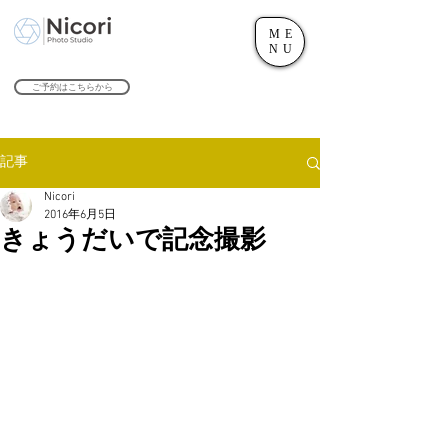
ME
世田谷のフォトスタジオ「にこたま写真館 Nicori」｜二子玉川駅
NU
​２０２４年で創業１０４周年を迎えます！
ご予約はこちらから
記事
Nicori
2016年6月5日
きょうだいで記念撮影