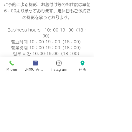
ご予約による撮影、お着付け等のお仕度は早朝
6：00より承っております。定休日もご予約で
の撮影
を承っております。
Business hours 10: 00-19: 00（18：
00）
营业时间 10：00-19：00（18：00）
營業時間 10：00-19：00（18：00）
업무 시간 10:00-19:00（18：00）
定休日
Phone
お問い合わせフォーム
Instagram
住所
毎週 火曜/水曜日(祝祭日を除く)
Regular holiday Every
Tuesday/Wednesday
定休日 每周二/周三
定休日 每週二/三
정기휴일 매주 화요일/수요일
​お誕生日・七五三・お宮参り・卒業式当日など
日時のご変更が難しい場合は、
火曜/水曜日の撮
影も可能です。
​どうぞ、
ご相談下さい。※予約制です。