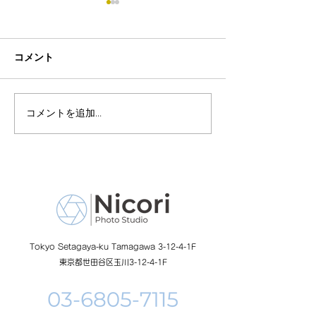
コメント
コメントを追加…
8月19日-23日 世界写真
８月末まで！ふ
の日イベント開催
額無料レンタル
ーン開催中
Tokyo Setagaya-ku Tamagawa 3-12-4-1F
東京都世田谷区玉川3-12-4-1F