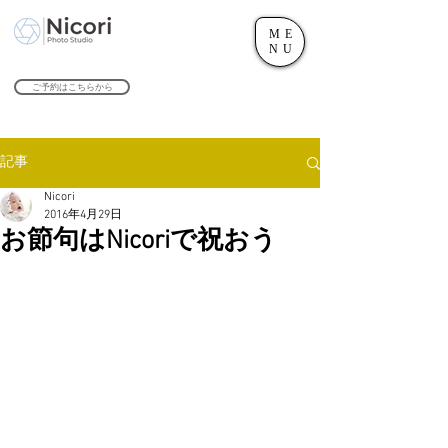
ME
世田谷のフォトスタジオ「にこたま写真館 Nicori」｜二子玉川駅
NU
​２０２４年で創業１０４周年を迎えます！
ご予約はこちらから
記事
Nicori
2016年4月29日
お節句はNicoriで祝おう