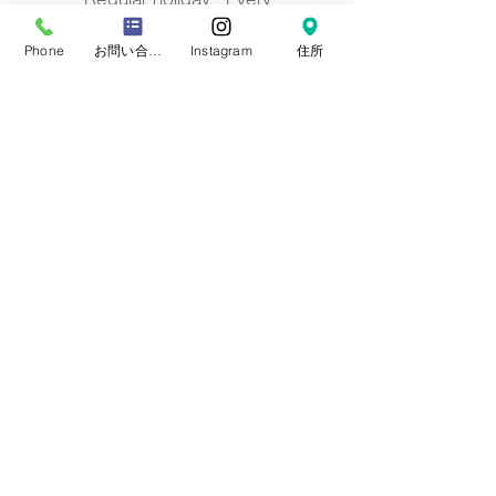
Regular holiday Every
Tuesday/Wednesday
定休日 每周二/周三
Phone
お問い合わせフォーム
Instagram
住所
定休日 每週二/三
정기휴일 매주 화요일/수요일
​お誕生日・七五三・お宮参り・卒業式当日など
日時のご変更が難しい場合は、
火曜/水曜日の撮
影も可能です。
​どうぞ、
ご相談下さい。※予約制です。
プライバシーポリシー
会社概要
キャンセル・変更について
※スタジオ撮影は日程変更・キャンセルにつきましてはキャンセル料はかかりません。
※ただし美容師手配・ムービー・出張撮影などにつきましては3週間前より100％かかります。
※レンタル衣装について
​レンタル衣装に関する諸注意はこちらのリンクよりご確認くださいませ。
当サイトについて
2024年8月にスタジオを全面リニューアルしました。