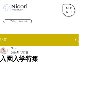
ME
世田谷のフォトスタジオ「にこたま写真館 Nicori」｜二子玉川駅
NU
​２０２４年で創業１０４周年を迎えます！
ご予約はこちらから
記事
Nicori
2016年4月7日
入園入学特集