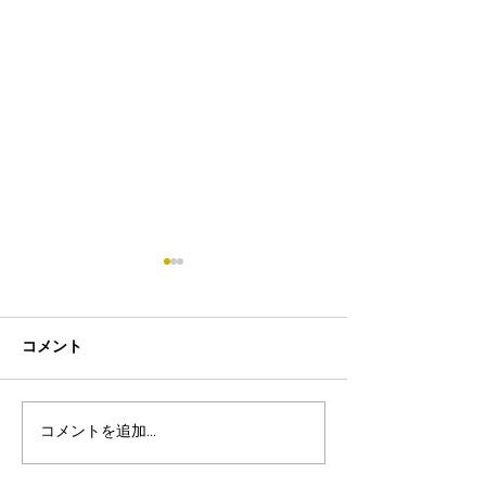
コメント
コメントを追加…
8月19日-23日 世界写真
８月末まで！ふ
の日イベント開催
額無料レンタル