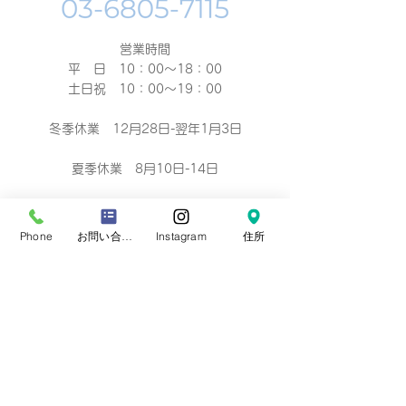
営業時間
平 日 10：00～18：00​
土日祝 10：00～19：00
冬季休業 12月28日-翌年1月3日
夏季休業 8月10日-14日
ご予約による撮影、お着付け等のお仕度は早朝
6：00より承っております。定休日もご予約で
Phone
お問い合わせフォーム
Instagram
住所
の撮影
を承っております。
Business hours 10: 00-19: 00（18：
00）
营业时间 10：00-19：00（18：00）
營業時間 10：00-19：00（18：00）
업무 시간 10:00-19:00（18：00）
定休日