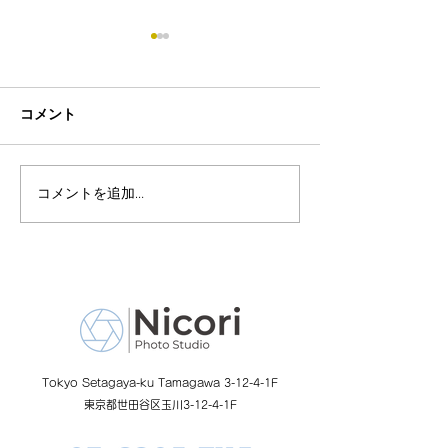
コメント
コメントを追加…
8月19日-23日 世界写真
８月末まで！ふ
の日イベント開催
額無料レンタル
ーン開催中
Tokyo Setagaya-ku Tamagawa 3-12-4-1F
東京都世田谷区玉川3-12-4-1F