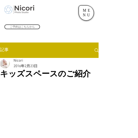
ME
世田谷のフォトスタジオ「にこたま写真館 Nicori」｜二子玉川駅
NU
​２０２４年で創業１０４周年を迎えます！
ご予約はこちらから
記事
Nicori
2016年2月23日
キッズスペースのご紹介