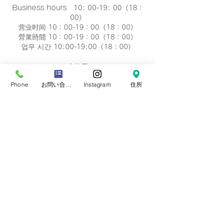
Business hours 10: 00-19: 00（18：
00）
营业时间 10：00-19：00（18：00）
營業時間 10：00-19：00（18：00）
업무 시간 10:00-19:00（18：00）
定休日
毎週 火曜/水曜日(祝祭日を除く)
Phone
お問い合わせフォーム
Instagram
住所
Regular holiday Every
Tuesday/Wednesday
定休日 每周二/周三
定休日 每週二/三
정기휴일 매주 화요일/수요일
​お誕生日・七五三・お宮参り・卒業式当日など
日時のご変更が難しい場合は、
火曜/水曜日の撮
影も可能です。
​どうぞ、
ご相談下さい。※予約制です。
プライバシーポリシー