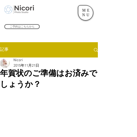
ME
世田谷のフォトスタジオ「にこたま写真館 Nicori」｜二子玉川駅
NU
​２０２４年で創業１０４周年を迎えます！
ご予約はこちらから
記事
Nicori
2015年11月21日
年賀状のご準備はお済みで
しょうか？