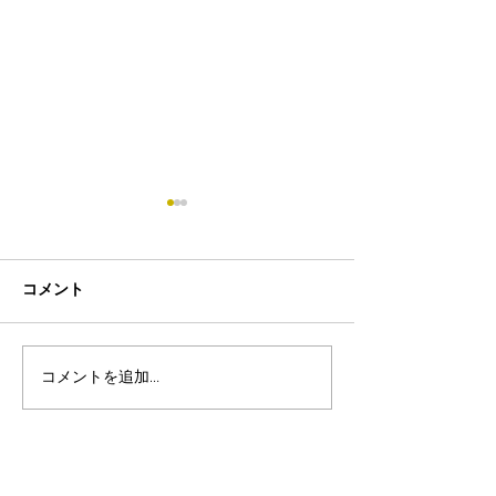
コメント
コメントを追加…
8月19日-23日 世界写真
８月末まで！ふ
の日イベント開催
額無料レンタル
ーン開催中