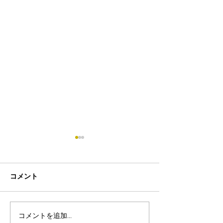
コメント
コメントを追加…
8月19日-23日 世界写真
８月末まで！ふ