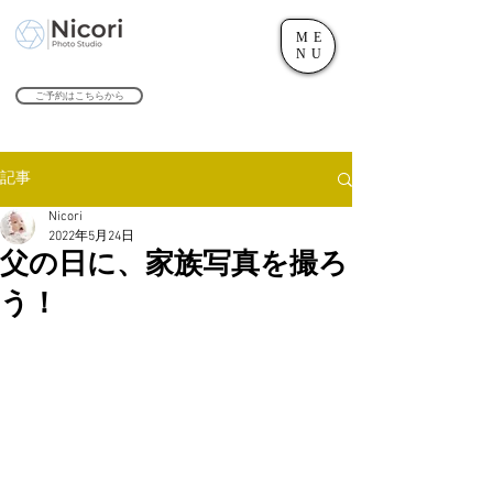
ME
世田谷のフォトスタジオ「にこたま写真館 Nicori」｜二子玉川駅
NU
​２０２４年で創業１０４周年を迎えます！
ご予約はこちらから
記事
Nicori
2022年5月24日
父の日に、家族写真を撮ろ
う！