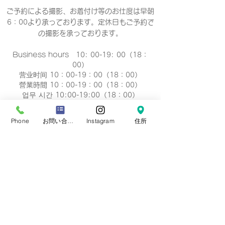
ご予約による撮影、お着付け等のお仕度は早朝
6：00より承っております。定休日もご予約で
の撮影
を承っております。
Business hours 10: 00-19: 00（18：
00）
营业时间 10：00-19：00（18：00）
營業時間 10：00-19：00（18：00）
업무 시간 10:00-19:00（18：00）
定休日
Phone
お問い合わせフォーム
Instagram
住所
毎週 火曜/水曜日(祝祭日を除く)
Regular holiday Every
Tuesday/Wednesday
定休日 每周二/周三
定休日 每週二/三
정기휴일 매주 화요일/수요일
​お誕生日・七五三・お宮参り・卒業式当日など
日時のご変更が難しい場合は、
火曜/水曜日の撮
影も可能です。