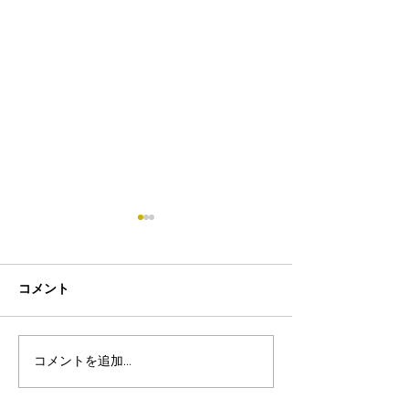
コメント
コメントを追加…
8月19日-23日 世界写真
８月末まで！ふ
の日イベント開催
額無料レンタル