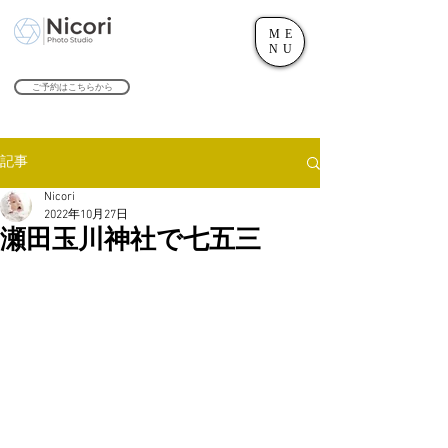
ME
世田谷のフォトスタジオ「にこたま写真館 Nicori」｜二子玉川駅
NU
​２０２４年で創業１０４周年を迎えます！
ご予約はこちらから
記事
Nicori
2022年10月27日
瀬田玉川神社で七五三