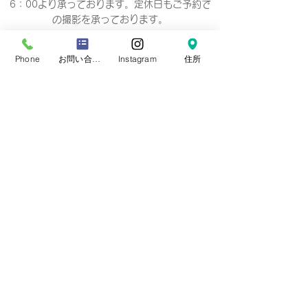
6：00より承っております。定休日もご予約で
の撮影
を承っております。
Business hours 10: 00-19: 00（18：
Phone
お問い合わせフォーム
Instagram
住所
00）
营业时间 10：00-19：00（18：00）
營業時間 10：00-19：00（18：00）
업무 시간 10:00-19:00（18：00）
定休日
毎週 火曜/水曜日(祝祭日を除く)
Regular holiday Every
Tuesday/Wednesday
定休日 每周二/周三
定休日 每週二/三
정기휴일 매주 화요일/수요일
​お誕生日・七五三・お宮参り・卒業式当日など
日時のご変更が難しい場合は、
火曜/水曜日の撮
影も可能です。
​どうぞ、
ご相談下さい。※予約制です。