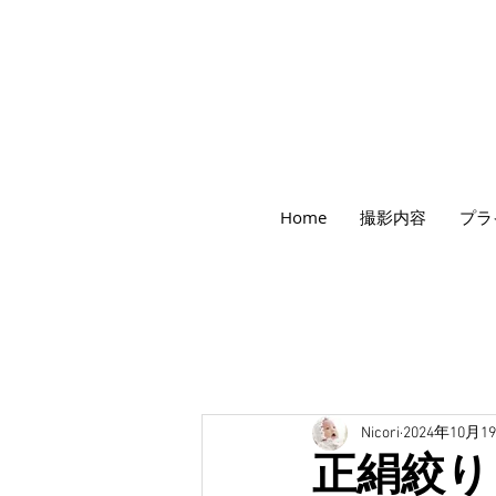
世田谷のフォトスタジオ「にこたま写真館
Home
撮影内容
プラ
​２０２４年で創業１０４周年を迎えます！
Nicori
2024年10月1
正絹絞り