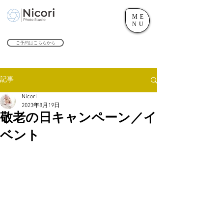
ME
世田谷のフォトスタジオ「にこたま写真館 Nicori」｜二子玉川駅
NU
​２０２４年で創業１０４周年を迎えます！
ご予約はこちらから
記事
Nicori
2023年8月19日
敬老の日キャンペーン／イ
ベント