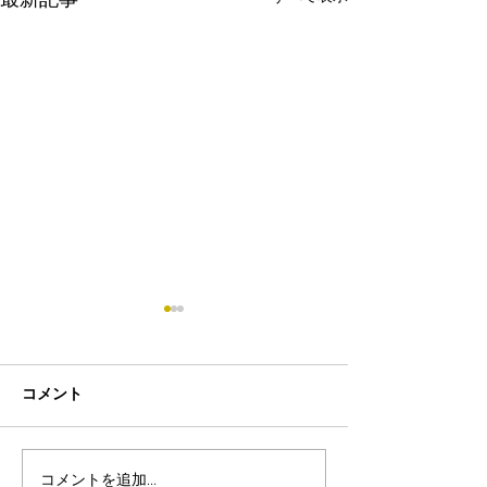
最新記事
コメント
コメントを追加…
8月19日-23日 世界写真
８月末まで！ふ