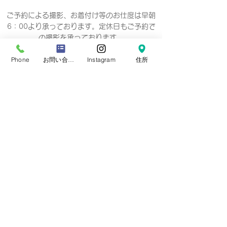
ご予約による撮影、お着付け等のお仕度は早朝
6：00より承っております。定休日もご予約で
の撮影
を承っております。
Phone
お問い合わせフォーム
Instagram
住所
Business hours 10: 00-19: 00（18：
00）
营业时间 10：00-19：00（18：00）
營業時間 10：00-19：00（18：00）
업무 시간 10:00-19:00（18：00）
定休日
毎週 火曜/水曜日(祝祭日を除く)
Regular holiday Every
Tuesday/Wednesday
定休日 每周二/周三
定休日 每週二/三
정기휴일 매주 화요일/수요일
​お誕生日・七五三・お宮参り・卒業式当日など
日時のご変更が難しい場合は、
火曜/水曜日の撮
影も可能です。