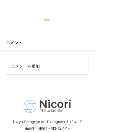
コメント
コメントを追加…
8月19日-23日 世界写真
８月末まで！ふ
の日イベント開催
額無料レンタル
ーン開催中
Tokyo Setagaya-ku Tamagawa 3-12-4-1F
東京都世田谷区玉川3-12-4-1F