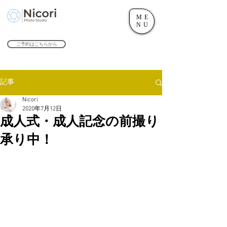
ME
世田谷のフォトスタジオ「にこたま写真館 Nicori」｜二子玉川駅
NU
​２０２４年で創業１０４周年を迎えます！
ご予約はこちらから
記事
Nicori
2020年7月12日
成人式・成人記念の前撮り
承り中！