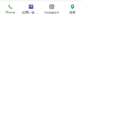
Business hours 10: 00-19: 00（18：
00）
Phone
お問い合わせフォーム
Instagram
住所
营业时间 10：00-19：00（18：00）
營業時間 10：00-19：00（18：00）
업무 시간 10:00-19:00（18：00）
定休日
毎週 火曜/水曜日(祝祭日を除く)
Regular holiday Every
Tuesday/Wednesday
定休日 每周二/周三
定休日 每週二/三
정기휴일 매주 화요일/수요일
​お誕生日・七五三・お宮参り・卒業式当日など
日時のご変更が難しい場合は、
火曜/水曜日の撮
影も可能です。
​どうぞ、
ご相談下さい。※予約制です。
プライバシーポリシー