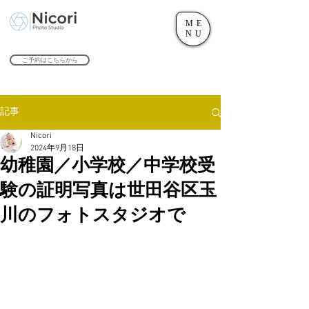
ME
世田谷のフォトスタジオ「にこたま写真館 Nicori」｜二子玉川駅
NU
​２０２４年で創業１０４周年を迎えます！
ご予約はこちらから
記事
Nicori
2024年9月18日
幼稚園／小学校／中学校受
験の証明写真は世田谷区玉
川のフォトスタジオで