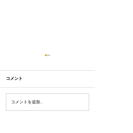
コメント
コメントを追加…
8月19日-23日 世界写真
８月末まで！ふ
の日イベント開催
額無料レンタル
ーン開催中