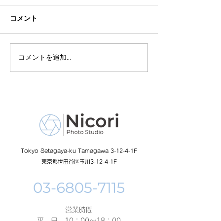
コメント
コメントを追加…
8月19日-23日 世界写真
８月末まで！ふ
の日イベント開催
額無料レンタル
ーン開催中
Tokyo Setagaya-ku Tamagawa 3-12-4-1F
東京都世田谷区玉川3-12-4-1F
営業時間
平 日 10：00～18：00​