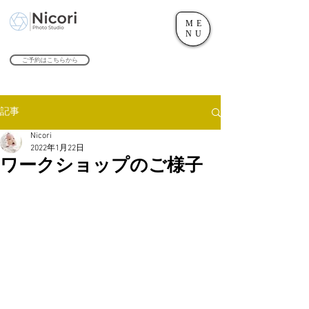
ME
世田谷のフォトスタジオ「にこたま写真館 Nicori」｜二子玉川駅
NU
​２０２４年で創業１０４周年を迎えます！
ご予約はこちらから
記事
Nicori
2022年1月22日
ワークショップのご様子