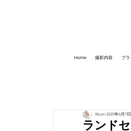
世田谷のフォトスタジオ「にこたま写真館
Home
撮影内容
プラ
​２０２４年で創業１０４周年を迎えます！
Nicori
2020年6月7日
ランドセ