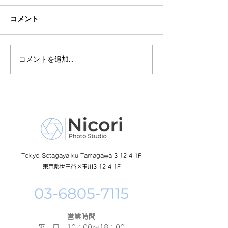
コメント
コメントを追加…
8月19日-23日 世界写真
８月末まで！ふ
の日イベント開催
額無料レンタル
ーン開催中
Tokyo Setagaya-ku Tamagawa 3-12-4-1F
東京都世田谷区玉川3-12-4-1F
営業時間
平 日 10：00～18：00​