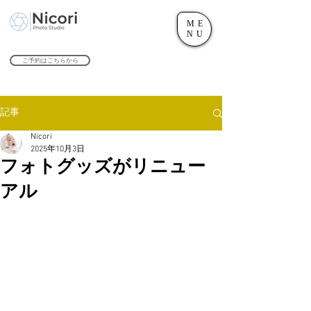
ME
世田谷のフォトスタジオ「にこたま写真館 Nicori」｜二子玉川駅
NU
​２０２４年で創業１０４周年を迎えます！
ご予約はこちらから
記事
Nicori
2025年10月3日
フォトグッズがリニュー
アル