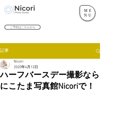
ME
世田谷のフォトスタジオ「にこたま写真館 Nicori」｜二子玉川駅
NU
​２０２４年で創業１０４周年を迎えます！
ご予約はこちらから
記事
Nicori
2020年4月12日
ハーフバースデー撮影なら
にこたま写真館Nicoriで！