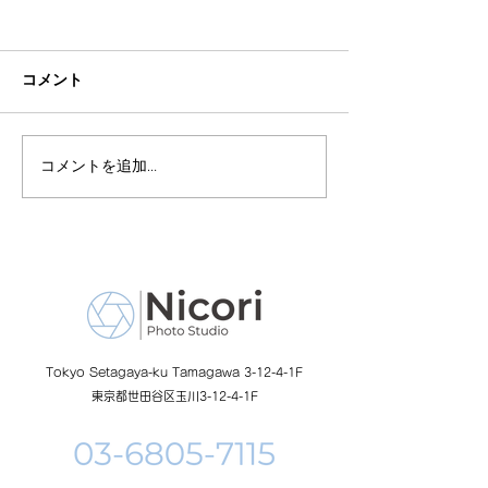
コメント
コメントを追加…
8月19日-23日 世界写真
８月末まで！ふ
の日イベント開催
額無料レンタル
ーン開催中
Tokyo Setagaya-ku Tamagawa 3-12-4-1F
東京都世田谷区玉川3-12-4-1F